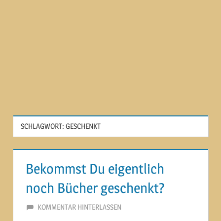
SCHLAGWORT:
GESCHENKT
Bekommst Du eigentlich
noch Bücher geschenkt?
9. AUGUST 2014
MARTINA BERG
KOMMENTAR HINTERLASSEN