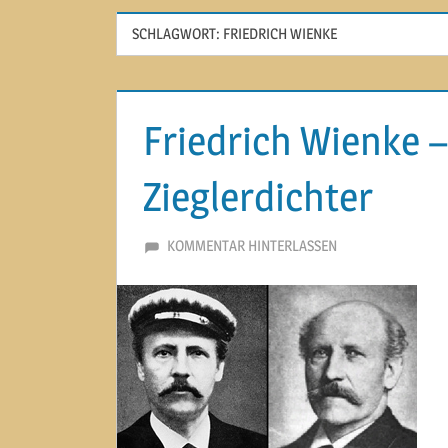
SCHLAGWORT:
FRIEDRICH WIENKE
Friedrich Wienke –
Zieglerdichter
16. SEPTEMBER 2013
MARTINA BERG
KOMMENTAR HINTERLASSEN