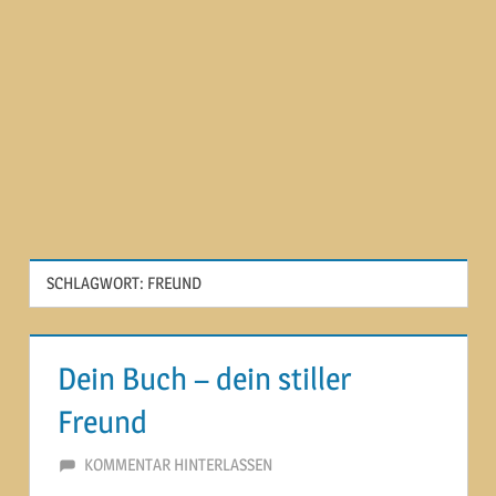
SCHLAGWORT:
FREUND
Dein Buch – dein stiller
Freund
25. DEZEMBER 2014
MARTINA BERG
KOMMENTAR HINTERLASSEN