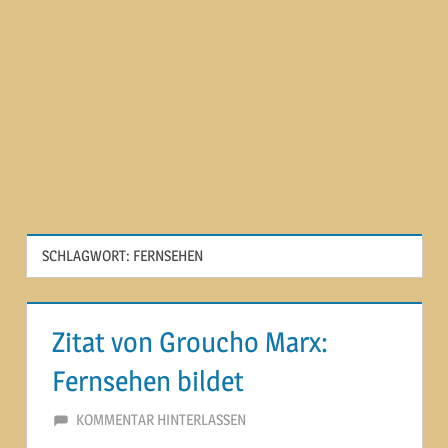
SCHLAGWORT:
FERNSEHEN
Zitat von Groucho Marx:
Fernsehen bildet
5. JANUAR 2013
MARTINA BERG
KOMMENTAR HINTERLASSEN