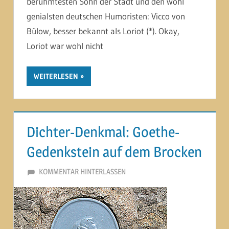
berühmtesten Sohn der Stadt und den wohl
genialsten deutschen Humoristen: Vicco von
Bülow, besser bekannt als Loriot (*). Okay,
Loriot war wohl nicht
WEITERLESEN
Dichter-Denkmal: Goethe-
Gedenkstein auf dem Brocken
14. DEZEMBER 2012
MARTINA BERG
KOMMENTAR HINTERLASSEN