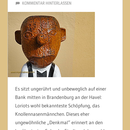
19. FEBRUAR 2014
MARTINA BERG
KOMMENTAR HINTERLASSEN
Es sitzt ungerührt und unbeweglich auf einer
Bank mitten in Brandenburg an der Havel:
Loriots wohl bekannteste Schöpfung, das
Knollennasenmännchen. Dieses eher
ungewöhnliche „Denkmal“ erinnert an den