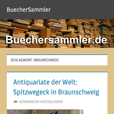
Zum
BuecherSammler
Inhalt
springen
SCHLAGWORT:
BRAUNSCHWEIG
Antiquariate der Welt:
Spitzwegeck in Braunschweig
2. JULI 2014
MARTINA BERG
KOMMENTAR HINTERLASSEN