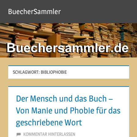
Zum
BuecherSammler
Inhalt
springen
SCHLAGWORT:
BIBLIOPHOBIE
Der Mensch und das Buch –
Von Manie und Phobie für das
geschriebene Wort
11. JANUAR 2013
MARTINA BERG
KOMMENTAR HINTERLASSEN