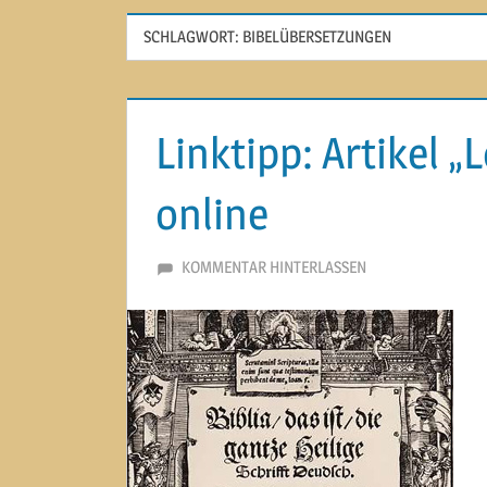
SCHLAGWORT:
BIBELÜBERSETZUNGEN
Linktipp: Artikel „
online
5. OKTOBER 2014
MARTINA BERG
KOMMENTAR HINTERLASSEN