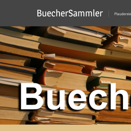
Zum
BuecherSammler
Inhalt
Plaudereie
springen