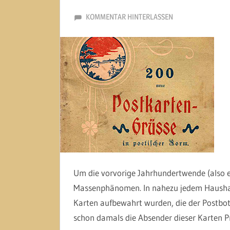
2. JANUAR 2014
MARTINA BERG
KOMMENTAR HINTERLASSEN
Um die vorvorige Jahrhundertwende (also 
Massenphänomen. In nahezu jedem Haushal
Karten aufbewahrt wurden, die der Postbote
schon damals die Absender dieser Karten P