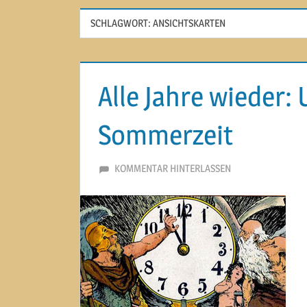
SCHLAGWORT:
ANSICHTSKARTEN
Alle Jahre wieder:
Sommerzeit
29. MÄRZ 2015
MARTINA BERG
KOMMENTAR HINTERLASSEN