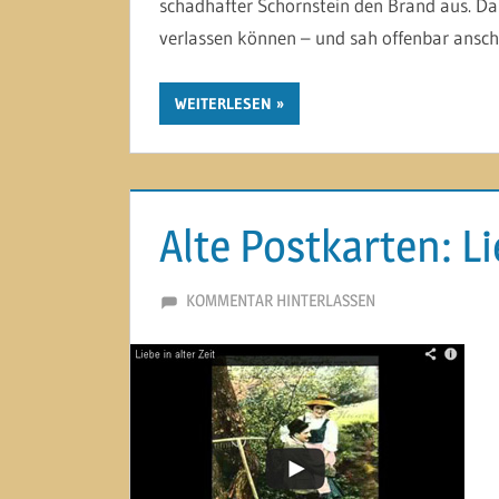
schadhafter Schornstein den Brand aus. Da
verlassen können – und sah offenbar ansc
WEITERLESEN
Alte Postkarten: Li
2. OKTOBER 2012
MARTINA BERG
KOMMENTAR HINTERLASSEN