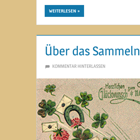
WEITERLESEN
Über das Sammeln
30. DEZEMBER 2013
MARTINA BERG
KOMMENTAR HINTERLASSEN