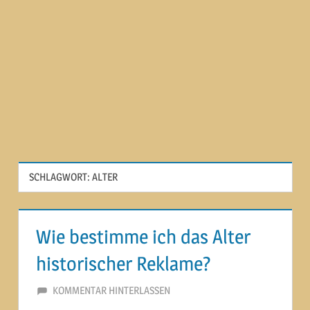
SCHLAGWORT:
ALTER
Wie bestimme ich das Alter
historischer Reklame?
31. JANUAR 2015
MARTINA BERG
KOMMENTAR HINTERLASSEN