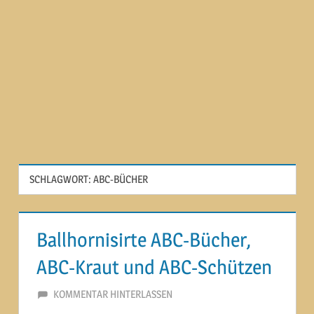
SCHLAGWORT:
ABC-BÜCHER
Ballhornisirte ABC-Bücher,
ABC-Kraut und ABC-Schützen
28. APRIL 2015
MARTINA BERG
KOMMENTAR HINTERLASSEN