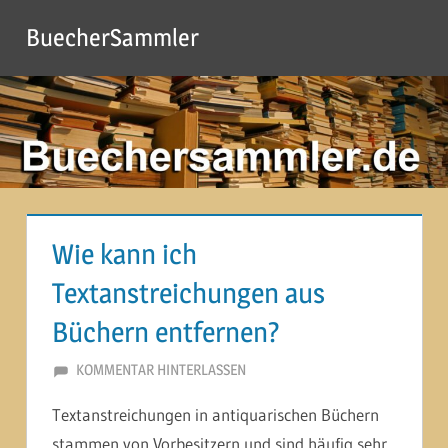
Zum
BuecherSammler
Inhalt
springen
Wie kann ich
Textanstreichungen aus
Büchern entfernen?
12. MÄRZ 2015
MARTINA BERG
KOMMENTAR HINTERLASSEN
Textanstreichungen in antiquarischen Büchern
stammen von Vorbesitzern und sind häufig sehr