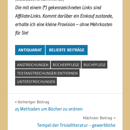
Die mit einem (*) gekennzeichneten Links sind
Affiliate-Links. Kommt darüber ein Einkauf zustande,
erhalte ich eine kleine Provision – ohne Mehrkosten
für Sie!
ANTIQUARIAT
BELIEBTE BEITRÄGE
ANSTREICHUNGEN
BÜCHERPFLEGE
BUCHPFLEGE
TEXTANSTREICHUNGEN ENTFERNEN
UNTERSTREICHUNGEN
Beitragsnavigation
Vorheriger Beitrag
25 Methoden um Bücher zu ordnen
Nächster Beitrag
Tempel der Trivialliteratur – gewerbliche