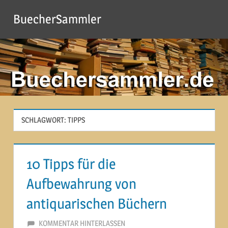
Zum
BuecherSammler
Inhalt
springen
SCHLAGWORT:
TIPPS
10 Tipps für die
Aufbewahrung von
antiquarischen Büchern
11. MAI 2015
MARTINA BERG
KOMMENTAR HINTERLASSEN