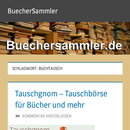
Zum
BuecherSammler
Inhalt
springen
SCHLAGWORT:
BUCHTAUSCH
Tauschgnom – Tauschbörse
für Bücher und mehr
21. MÄRZ 2015
MARTINA BERG
KOMMENTAR HINTERLASSEN