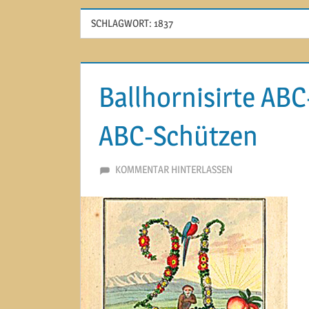
SCHLAGWORT:
1837
Ballhornisirte AB
ABC-Schützen
28. APRIL 2015
MARTINA BERG
KOMMENTAR HINTERLASSEN