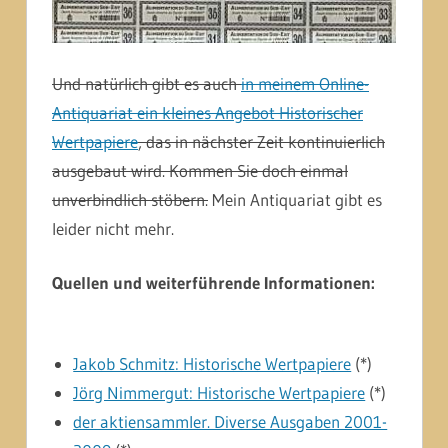
Und natürlich gibt es auch
in meinem Online-
Antiquariat ein kleines Angebot Historischer
Wertpapiere
, das in nächster Zeit kontinuierlich
ausgebaut wird. Kommen Sie doch einmal
unverbindlich stöbern.
Mein Antiquariat gibt es
leider nicht mehr.
Quellen und weiterführende Informationen:
Jakob Schmitz: Historische Wertpapiere
(*)
Jörg Nimmergut: Historische Wertpapiere
(*)
der aktiensammler. Diverse Ausgaben 2001-