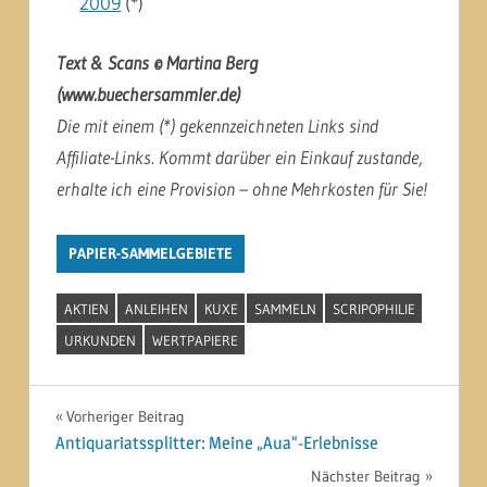
2009
(*)
Text & Scans © Martina Berg
(www.buechersammler.de)
Die mit einem (*) gekennzeichneten Links sind
Affiliate-Links. Kommt darüber ein Einkauf zustande,
erhalte ich eine Provision – ohne Mehrkosten für Sie!
PAPIER-SAMMELGEBIETE
AKTIEN
ANLEIHEN
KUXE
SAMMELN
SCRIPOPHILIE
URKUNDEN
WERTPAPIERE
Beitragsnavigation
Vorheriger Beitrag
Antiquariatssplitter: Meine „Aua“-Erlebnisse
Nächster Beitrag