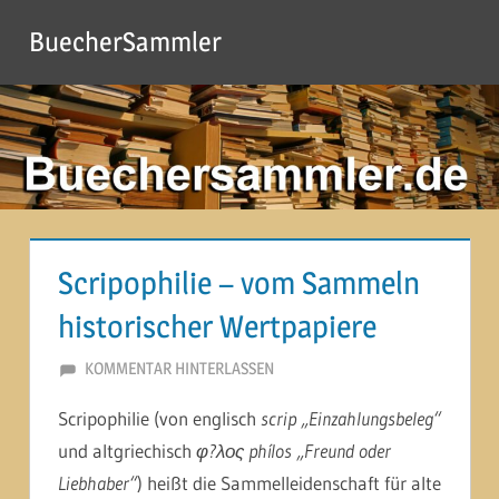
Zum
BuecherSammler
Inhalt
springen
Scripophilie – vom Sammeln
historischer Wertpapiere
8. JULI 2014
MARTINA BERG
KOMMENTAR HINTERLASSEN
Scripophilie (von englisch
scrip „Einzahlungsbeleg“
und altgriechisch
φ?λος phílos „Freund oder
Liebhaber“
) heißt die Sammelleidenschaft für alte