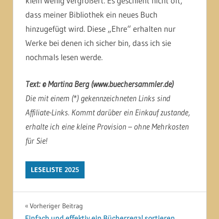
klein wenig vergrößert. Es geschieht nicht oft,
dass meiner Bibliothek ein neues Buch
hinzugefügt wird. Diese „Ehre“ erhalten nur
Werke bei denen ich sicher bin, dass ich sie
nochmals lesen werde.
Text: © Martina Berg (www.buechersammler.de)
Die mit einem (*) gekennzeichneten Links sind
Affiliate-Links. Kommt darüber ein Einkauf zustande,
erhalte ich eine kleine Provision – ohne Mehrkosten
für Sie!
LESELISTE 2025
Beitragsnavigation
Vorheriger Beitrag
Einfach und effektiv ein Bücherregal sortieren