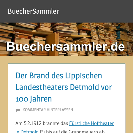
Zum
BuecherSammler
Inhalt
springen
Der Brand des Lippischen
Landestheaters Detmold vor
100 Jahren
19. DEZEMBER 2012
MARTINA BERG
KOMMENTAR HINTERLASSEN
Am 5.2.1912 brannte das
Fürstliche Hoftheater
in Detmold
(*) bis auf die Grundmauern ab.