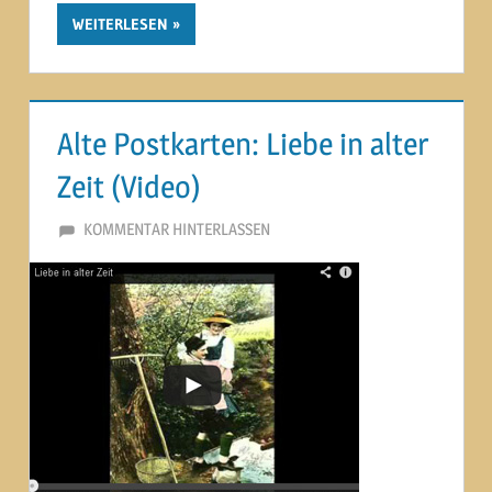
WEITERLESEN
Alte Postkarten: Liebe in alter
Zeit (Video)
2. OKTOBER 2012
MARTINA BERG
KOMMENTAR HINTERLASSEN