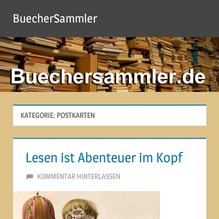
Zum
BuecherSammler
Inhalt
springen
KATEGORIE:
POSTKARTEN
Lesen ist Abenteuer im Kopf
27. NOVEMBER 2012
MARTINA BERG
KOMMENTAR HINTERLASSEN