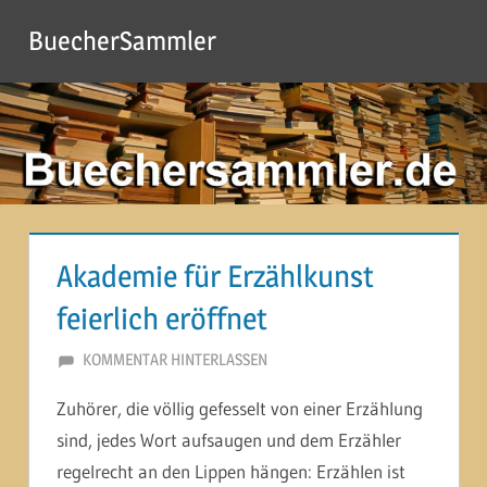
Zum
BuecherSammler
Inhalt
springen
Akademie für Erzählkunst
feierlich eröffnet
1. JUNI 2015
MARTINA BERG
KOMMENTAR HINTERLASSEN
Zuhörer, die völlig gefesselt von einer Erzählung
sind, jedes Wort aufsaugen und dem Erzähler
regelrecht an den Lippen hängen: Erzählen ist