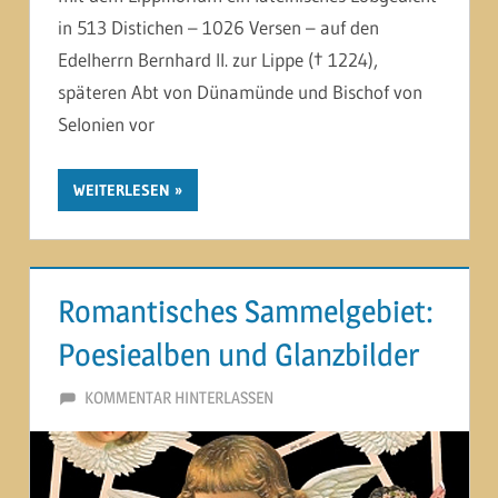
in 513 Distichen – 1026 Versen – auf den
Edelherrn Bernhard II. zur Lippe († 1224),
späteren Abt von Dünamünde und Bischof von
Selonien vor
WEITERLESEN
Romantisches Sammelgebiet:
Poesiealben und Glanzbilder
12. JULI 2014
MARTINA BERG
KOMMENTAR HINTERLASSEN