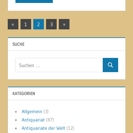
Seitennummerierung
Vorherige
Nächste
«
1
2
3
»
Beiträge
Beiträge
der
SUCHE
Beiträge
Suchen
Suchen
nach:
KATEGORIEN
Allgemein
(3)
Antiquariat
(87)
Antiquariate der Welt
(12)