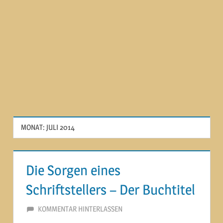
MONAT:
JULI 2014
Die Sorgen eines
Schriftstellers – Der Buchtitel
21. JULI 2014
MARTINA BERG
KOMMENTAR HINTERLASSEN