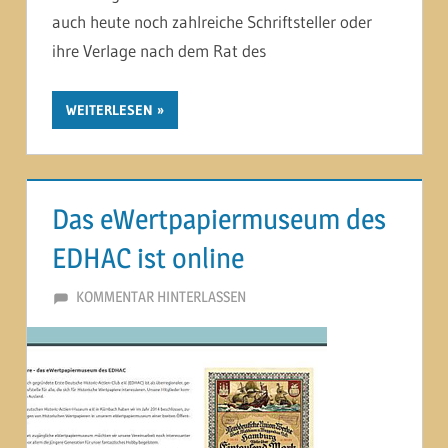
auch heute noch zahlreiche Schriftsteller oder
ihre Verlage nach dem Rat des
WEITERLESEN
Das eWertpapiermuseum des
EDHAC ist online
19. JULI 2014
MARTINA BERG
KOMMENTAR HINTERLASSEN