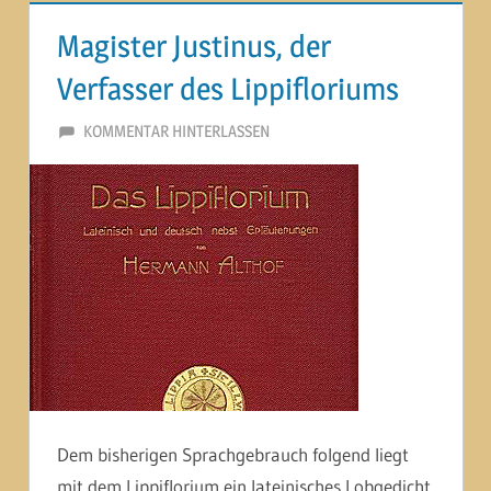
Magister Justinus, der
Verfasser des Lippifloriums
13. JULI 2014
MARTINA BERG
KOMMENTAR HINTERLASSEN
Dem bisherigen Sprachgebrauch folgend liegt
mit dem Lippiflorium ein lateinisches Lobgedicht