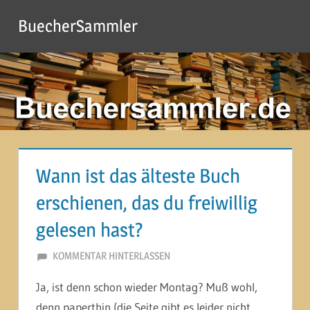
Zum
BuecherSammler
Inhalt
springen
Wann ist das älteste Buch
erschienen, das du freiwillig
gelesen hast?
7. OKTOBER 2013
MARTINA BERG
KOMMENTAR HINTERLASSEN
Ja, ist denn schon wieder Montag? Muß wohl,
denn paperthin (die Seite gibt es leider nicht