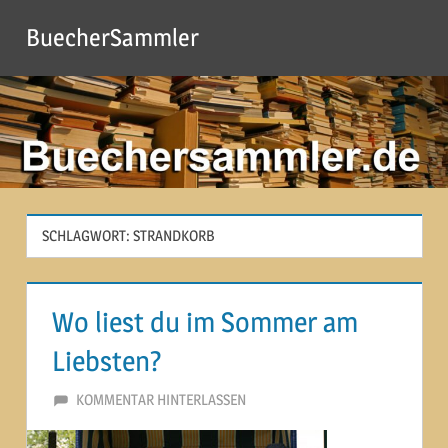
Zum
BuecherSammler
Inhalt
springen
SCHLAGWORT:
STRANDKORB
Wo liest du im Sommer am
Liebsten?
5. AUGUST 2013
MARTINA BERG
KOMMENTAR HINTERLASSEN