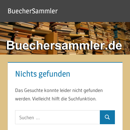
Zum
BuecherSammler
Inhalt
springen
Nichts gefunden
Das Gesuchte konnte leider nicht gefunden
werden. Vielleicht hilft die Suchfunktion.
Suchen
Suchen
nach: