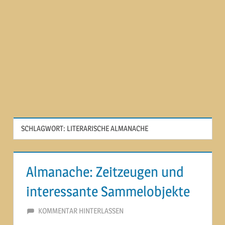
SCHLAGWORT:
LITERARISCHE ALMANACHE
Almanache: Zeitzeugen und
interessante Sammelobjekte
29. JUNI 2014
MARTINA BERG
KOMMENTAR HINTERLASSEN