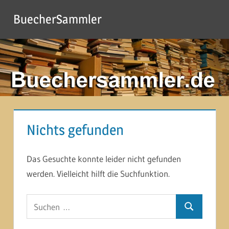
Zum
BuecherSammler
Inhalt
springen
Nichts gefunden
Das Gesuchte konnte leider nicht gefunden
werden. Vielleicht hilft die Suchfunktion.
Suchen
Suchen
nach: