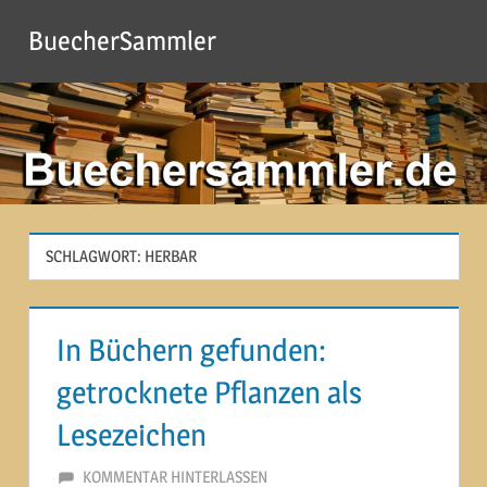
Zum
BuecherSammler
Inhalt
springen
SCHLAGWORT:
HERBAR
In Büchern gefunden:
getrocknete Pflanzen als
Lesezeichen
4. OKTOBER 2012
MARTINA BERG
KOMMENTAR HINTERLASSEN