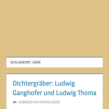
SCHLAGWORT:
GRAB
Dichtergräber: Ludwig
Ganghofer und Ludwig Thoma
26. DEZEMBER 2014
MARTINA BERG
KOMMENTAR HINTERLASSEN