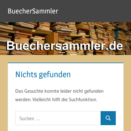
Zum
BuecherSammler
Inhalt
springen
Nichts gefunden
Das Gesuchte konnte leider nicht gefunden
werden. Vielleicht hilft die Suchfunktion.
Suchen
Suchen
nach: