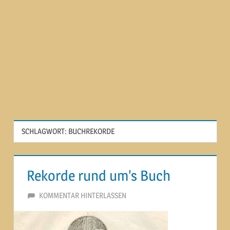
SCHLAGWORT:
BUCHREKORDE
Rekorde rund um’s Buch
21. DEZEMBER 2014
MARTINA BERG
KOMMENTAR HINTERLASSEN