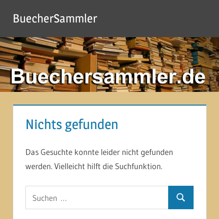
Zum
BuecherSammler
Inhalt
springen
Nichts gefunden
Das Gesuchte konnte leider nicht gefunden
werden. Vielleicht hilft die Suchfunktion.
Suchen
Suchen
nach: