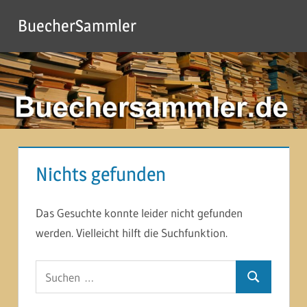
Zum
BuecherSammler
Inhalt
springen
Nichts gefunden
Das Gesuchte konnte leider nicht gefunden
werden. Vielleicht hilft die Suchfunktion.
Suchen
Suchen
nach: