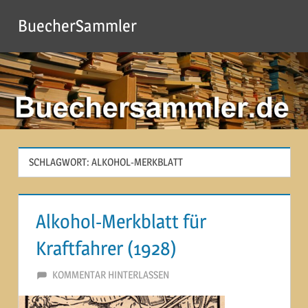
Zum
BuecherSammler
Inhalt
springen
SCHLAGWORT:
ALKOHOL-MERKBLATT
Alkohol-Merkblatt für
Kraftfahrer (1928)
19. JUNI 2014
MARTINA BERG
KOMMENTAR HINTERLASSEN