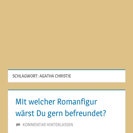
SCHLAGWORT:
AGATHA CHRISTIE
Mit welcher Romanfigur
wärst Du gern befreundet?
24. JULI 2014
MARTINA BERG
KOMMENTAR HINTERLASSEN