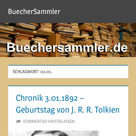
Zum
BuecherSammler
Inhalt
springen
SCHLAGWORT:
02.01.
Chronik 3.01.1892 –
Geburtstag von J. R. R. Tolkien
3. JANUAR 2015
MARTINA BERG
KOMMENTAR HINTERLASSEN