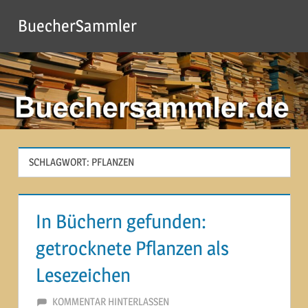
Zum
BuecherSammler
Inhalt
springen
SCHLAGWORT:
PFLANZEN
In Büchern gefunden:
getrocknete Pflanzen als
Lesezeichen
4. OKTOBER 2012
MARTINA BERG
KOMMENTAR HINTERLASSEN