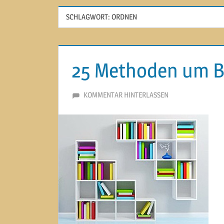
SCHLAGWORT:
ORDNEN
25 Methoden um B
11. MÄRZ 2015
MARTINA BERG
KOMMENTAR HINTERLASSEN