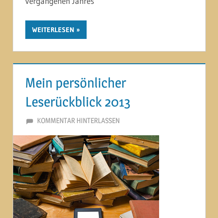
vergangenen Jahres
WEITERLESEN
Mein persönlicher
Leserückblick 2013
26. DEZEMBER 2013
MARTINA BERG
KOMMENTAR HINTERLASSEN