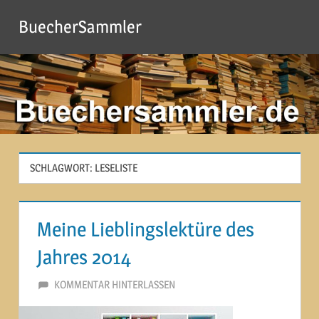
Zum
BuecherSammler
Inhalt
springen
SCHLAGWORT:
LESELISTE
Meine Lieblingslektüre des
Jahres 2014
11. JANUAR 2015
MARTINA BERG
KOMMENTAR HINTERLASSEN