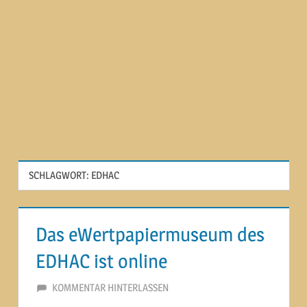
SCHLAGWORT:
EDHAC
Das eWertpapiermuseum des
EDHAC ist online
19. JULI 2014
MARTINA BERG
KOMMENTAR HINTERLASSEN