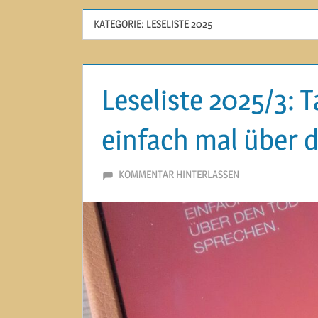
KATEGORIE:
LESELISTE 2025
Leseliste 2025/3: 
einfach mal über 
24. AUGUST 2025
MARTINA BERG
KOMMENTAR HINTERLASSEN