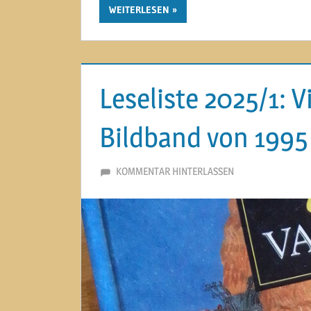
WEITERLESEN
Leseliste 2025/1: 
Bildband von 1995
26. JULI 2025
MARTINA BERG
KOMMENTAR HINTERLASSEN