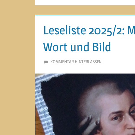
Leseliste 2025/2: 
Wort und Bild
29. JULI 2025
MARTINA BERG
KOMMENTAR HINTERLASSEN