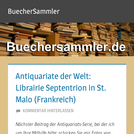
Zum
BuecherSammler
Inhalt
springen
Antiquariate der Welt:
Librairie Septentrion in St.
Malo (Frankreich)
28. FEBRUAR 2014
MARTINA BERG
KOMMENTAR HINTERLASSEN
Nächster Beitrag der Antiquariats-Serie, bei der ich
um Ihre Mithilfe bitte: schicken Sie mir Fotos von