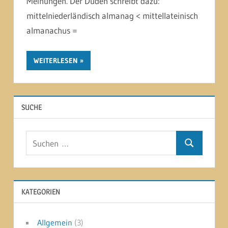
Meinungen. Der Duden schreibt dazu:
mittelniederländisch almanag < mittellateinisch
almanachus =
WEITERLESEN
SUCHE
Suchen
Suchen
nach:
KATEGORIEN
Allgemein
(3)