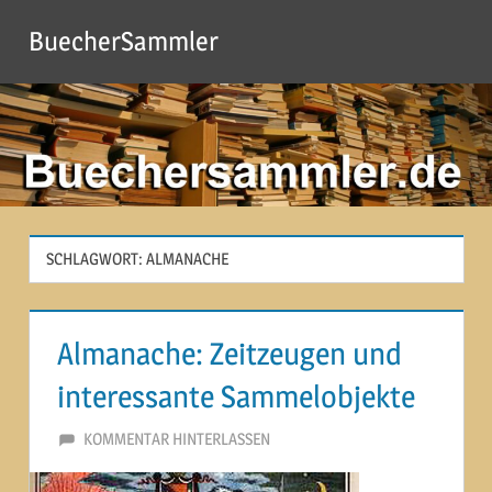
Zum
BuecherSammler
Inhalt
springen
SCHLAGWORT:
ALMANACHE
Almanache: Zeitzeugen und
interessante Sammelobjekte
29. JUNI 2014
MARTINA BERG
KOMMENTAR HINTERLASSEN